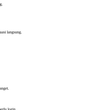
g.
uasi langsung.
anget.
erlu login.